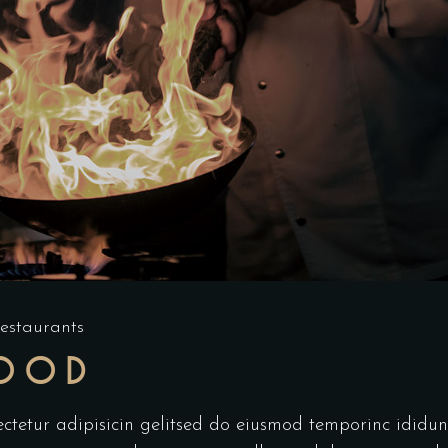
estaurants
FOOD
ectetur adipisicin gelitsed do eiusmod temporinc idid