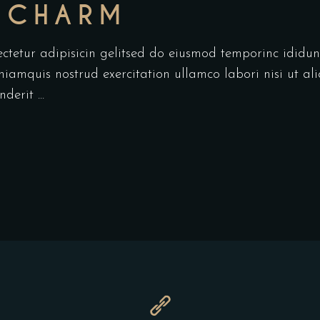
 CHARM
ectetur adipisicin gelitsed do eiusmod temporinc idid
niamquis nostrud exercitation ullamco labori nisi ut a
enderit