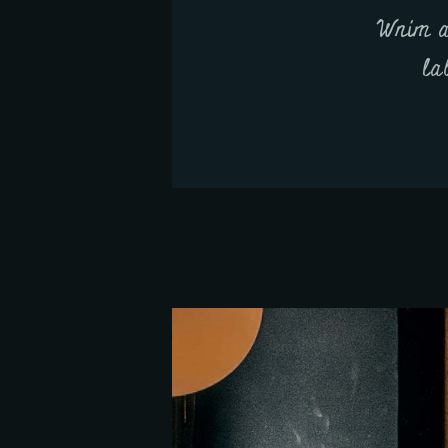
Wnim a
la