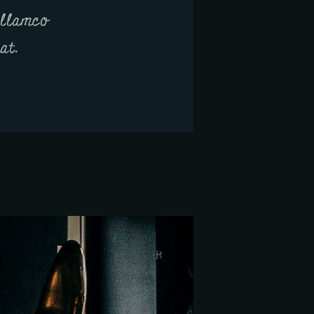
ullamco
at.