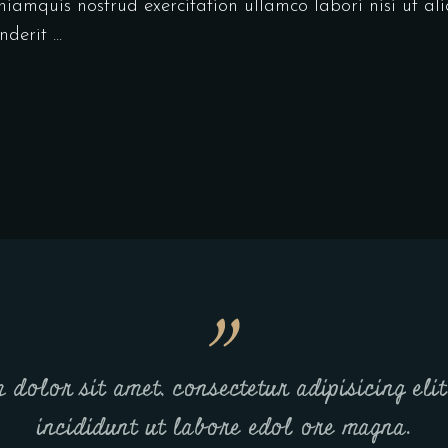
niamquis nostrud exercitation ullamco labori nisi ut a
enderit
dolor sit amet, consectetur adipisicing eli
incididunt ut labore edol ore magna.