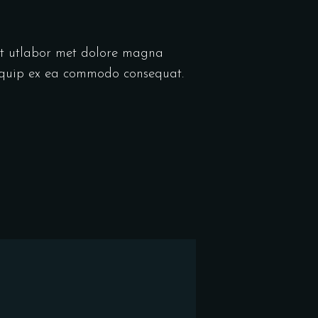
pour
augmenter
ou
unt utlabor met dolore magna
diminuer
liquip ex ea commodo consequat.
le
volume.